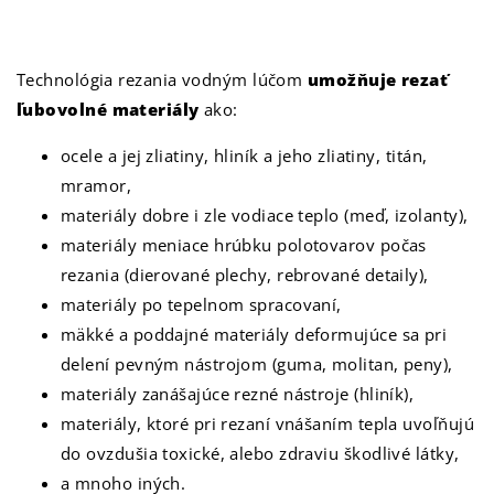
Technológia rezania vodným lúčom
umožňuje rezať
ľubovolné
materiály
ako:
ocele a jej zliatiny, hliník a jeho zliatiny, titán,
mramor,
materiály dobre i zle vodiace teplo (meď, izolanty),
materiály meniace hrúbku polotovarov počas
rezania (dierované plechy, rebrované detaily),
materiály po tepelnom spracovaní,
mäkké a poddajné materiály deformujúce sa pri
delení pevným nástrojom (guma, molitan, peny),
materiály zanášajúce rezné nástroje (hliník),
materiály, ktoré pri rezaní vnášaním tepla uvoľňujú
do ovzdušia toxické, alebo zdraviu škodlivé látky,
a mnoho iných.