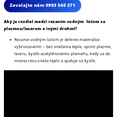
Zavolajte nám
0903 540 271
Aký je rozdiel medzi rezaním vodným lúčom sa
plazmou/laserom a inými druhmi?
Rezanie vodným lúčom je delenie materiálov
vybrusovaním – bez vnášania tepla, oproti plazme,
laseru, kyslík-acetylénovému plameňu, kedy sa do
miesta rezu vnáša teplo a spaľuje sa kyslík.