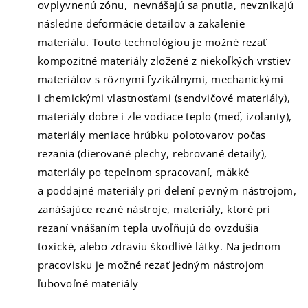
ovplyvnenú zónu, nevnášajú sa pnutia, nevznikajú
následne deformácie detailov a zakalenie
materiálu. Touto technológiou je možné rezať
kompozitné materiály zložené z niekoľkých vrstiev
materiálov s rôznymi fyzikálnymi, mechanickými
i chemickými vlastnosťami (sendvičové materiály),
materiály dobre i zle vodiace teplo (meď, izolanty),
materiály meniace hrúbku polotovarov počas
rezania (dierované plechy, rebrované detaily),
materiály po tepelnom spracovaní, mäkké
a poddajné materiály pri delení pevným nástrojom,
zanášajúce rezné nástroje, materiály, ktoré pri
rezaní vnášaním tepla uvoľňujú do ovzdušia
toxické, alebo zdraviu škodlivé látky. Na jednom
pracovisku je možné rezať jedným nástrojom
ľubovoľné materiály